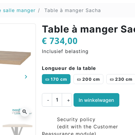
e salle manger
Table à manger Sacha
Table à manger S
€ 734,00
Inclusief belasting
Longueur de la table
keyboard_arrow_right
▭ 170 cm
▭ 200 cm
▭ 230 cm
Volgende
-
+
In winkelwagen
zoom_in
Security policy
(edit with the Customer
Reassurance module)