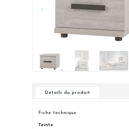
keyboard_arrow_left
Précédent
Détails du produit
Fiche technique
Teinte