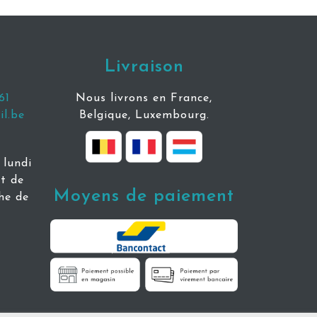
Livraison
61
Nous livrons en France,
l.be
Belgique, Luxembourg.
lundi
t de
Moyens de paiement
he de