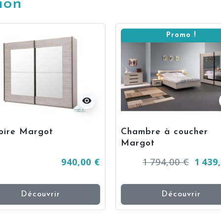
ion
Promo !
visibility
oire Margot
Chambre à coucher
Margot
940,00 €
1 794,00 €
1 439
Découvrir
Découvrir