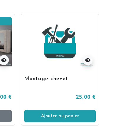
visibility
visibility
Montage chevet
,00 €
25,00 €
Ajouter au panier