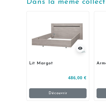
Dans la même collect
visibility
Lit Margot
Arm
486,00 €
Découvrir