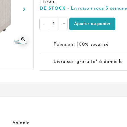
1 tiroir.
keyboard_arrow_right
DE STOCK
- Livraison sous 3 semain
Suivant
-
+
Ajouter au panier
zoom_in
Paiement 100% sécurisé
Livraison gratuite* à domicile
Valonia