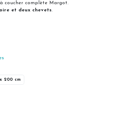
à coucher complète Margot.
moire et deux chevets
.
es
 x 200 cm