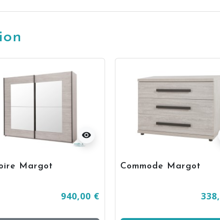
ion
visibility
oire Margot
Commode Margot
940,00 €
338