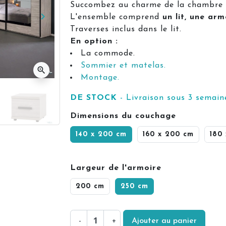
Succombez au charme de la chambre 
keyboard_arrow_right
L'ensemble comprend
un lit, une ar
Suivant
Traverses inclus dans le lit.
En option :
La commode.
Sommier et matelas.
zoom_in
Montage.
DE STOCK
- Livraison sous 3 semain
Dimensions du couchage
140 x 200 cm
160 x 200 cm
180
Largeur de l'armoire
200 cm
250 cm
-
+
Ajouter au panier