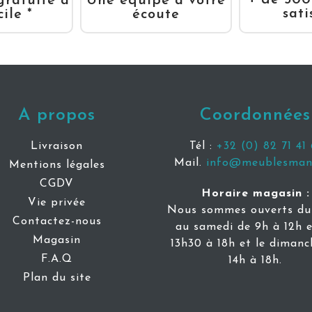
+ de 500
gratuite à
Une équipe à votre
sati
ile *
écoute
A propos
Coordonnées
Livraison
Tél :
+32 (0) 82 71 41 
Mail.
info@meublesmani
Mentions légales
CGDV
Horaire magasin :
Vie privée
Nous sommes ouverts du 
Contactez-nous
au samedi de 9h à 12h e
Magasin
13h30 à 18h et le dimanc
F.A.Q
14h à 18h.
Plan du site