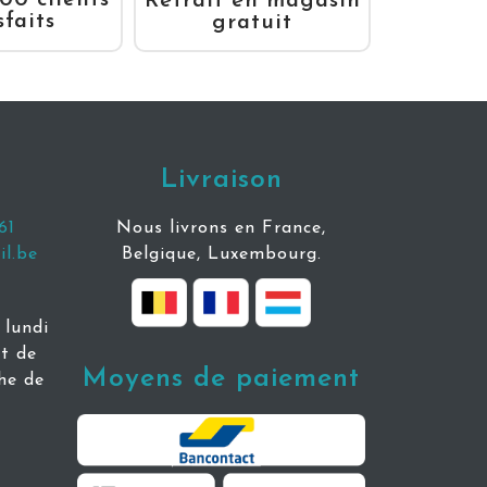
00 clients
Retrait en magasin
sfaits
gratuit
Livraison
61
Nous livrons en France,
l.be
Belgique, Luxembourg.
lundi
t de
Moyens de paiement
he de