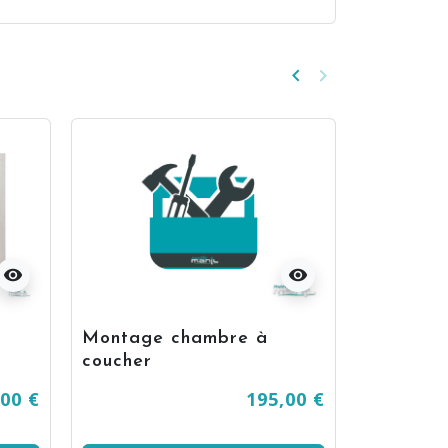
keyboard_arrow_left
keyboard_arrow_right
Précédent
Suivant
visibility
visibility
Montage chambre à
coucher
,00 €
195,00 €