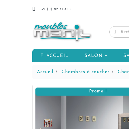
+32 (0) 82 71 41 61
ACCUEIL
SALON
S
Accueil
Chambres à coucher
Cham
Promo !