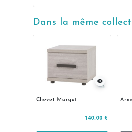
Dans la même collect
visibility
visibility
Chevet Margot
Arm
486,00 €
140,00 €