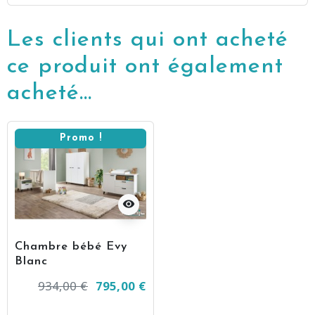
Les clients qui ont acheté
ce produit ont également
acheté...
Promo !
visibility
Chambre bébé Evy
Blanc
934,00 €
795,00 €