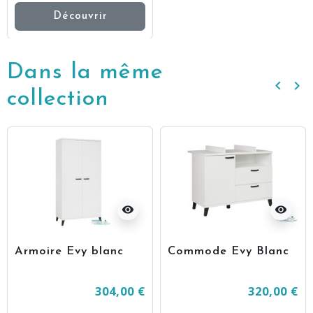
Découvrir
Dans la même
keyboard_arrow_left
keyboard_arrow_right
Précé
Su
collection
visibility
visibility
Armoire Evy blanc
Commode Evy Blanc
304,00 €
320,00 €