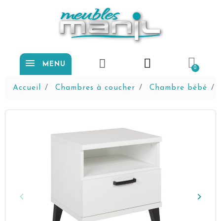
MENU
Accueil
Chambres à coucher
Chambre bébé
keyboard_arrow_left
keyboard_arrow_right
Précédent
Suiva