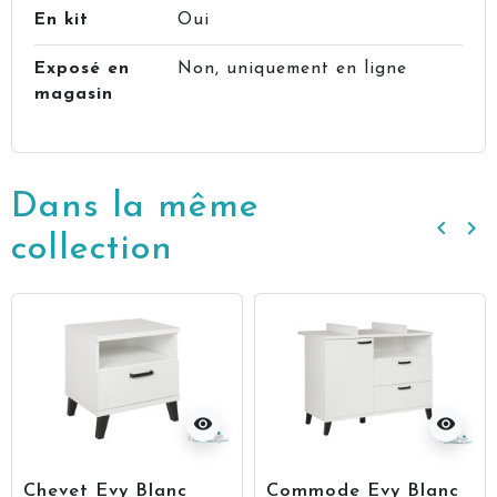
En kit
Oui
Exposé en
Non, uniquement en ligne
magasin
Dans la même
keyboard_arrow_left
keyboard_arrow_right
Précé
Su
collection
visibility
visibility
Chevet Evy Blanc
Commode Evy Blanc