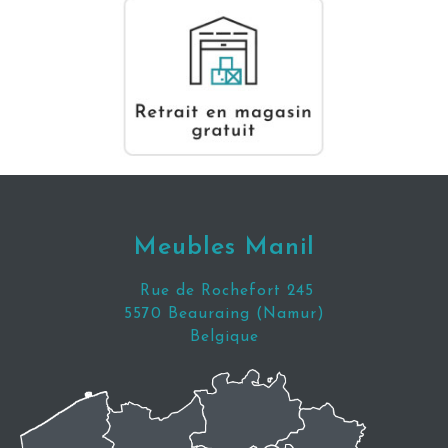
Meubles Manil
Rue de Rochefort 245
5570 Beauraing (Namur)
Belgique