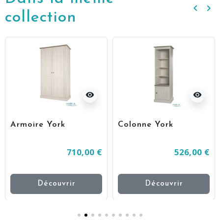
keyboard_arrow_left
keyboard_arrow_right
Précé
Su
collection
visibility
visibility
Armoire York
Colonne York
710,00 €
526,00 €
Découvrir
Découvrir