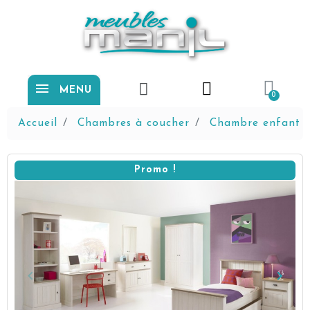
MENU
Accueil
Chambres à coucher
Chambre enfant
Promo !
keyboard_arrow_left
keyboard_arrow_right
Précédent
Suiva