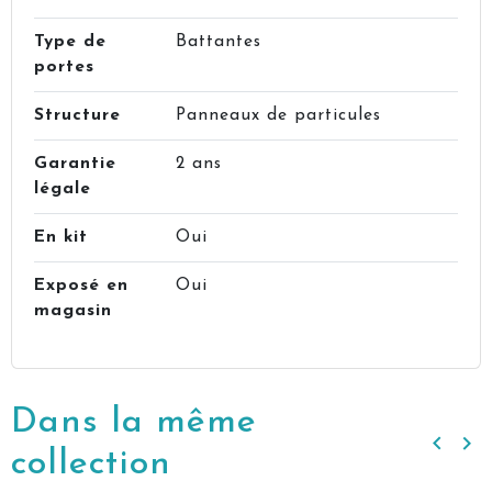
Type de
Battantes
portes
Structure
Panneaux de particules
Garantie
2 ans
légale
En kit
Oui
Exposé en
Oui
magasin
Dans la même
keyboard_arrow_left
keyboard_arrow_right
Précé
Su
collection