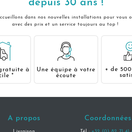
depuis 30 ans !
cueillons dans nos nouvelles installations pour vous o
avec des prix et un service toujours au top !
+ de 500
gratuite à
Une équipe à votre
sati
ile *
écoute
A propos
Coordonnées
Livraison
Tél :
+32 (0) 82 71 41 