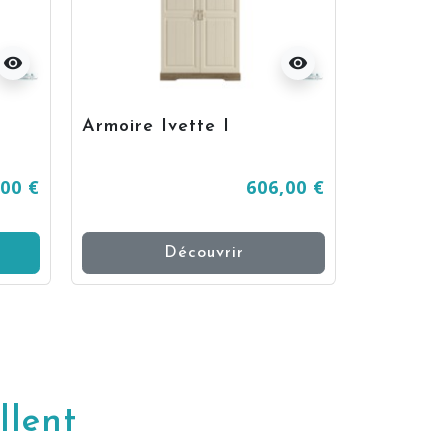
visibility
visibility
Armoire Ivette I
Lit enfan
,00 €
606,00 €
Découvrir
Ajo
llent