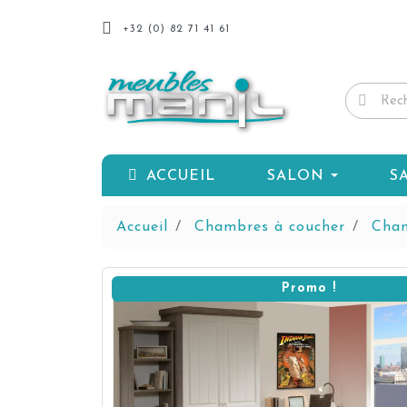
+32 (0) 82 71 41 61
ACCUEIL
SALON
S
Accueil
Chambres à coucher
Cham
Promo !