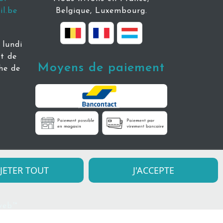
l.be
Belgique, Luxembourg.
lundi
t de
Moyens de paiement
he de
JETER TOUT
J'ACCEPTE
uweb™