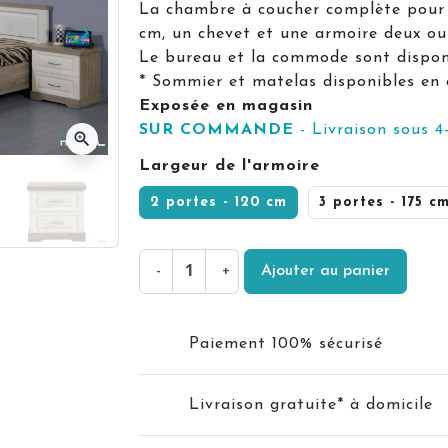
La chambre à coucher complète pour 
keyboard_arrow_right
cm, un chevet et une armoire deux ou
Suivant
Le bureau et la commode sont dispon
* Sommier et matelas disponibles en 
Exposée en magasin
SUR COMMANDE
- Livraison sous 4
zoom_in
Largeur de l'armoire
2 portes - 120 cm
3 portes - 175 c
-
+
Ajouter au panier
Paiement 100% sécurisé
Livraison gratuite* à domicile