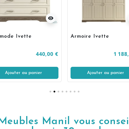
visibility
mode Ivette
Armoire Ivette
440,00 €
1 188
Ajouter au panier
Ajouter au panier
Meubles Manil vous consei