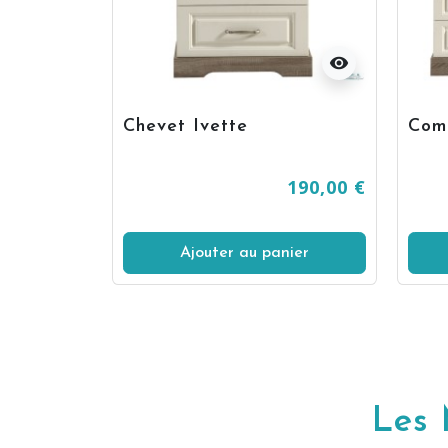
visibility
visibility
Chevet Ivette
Com
670,00 €
190,00 €
Ajouter au panier
Les 