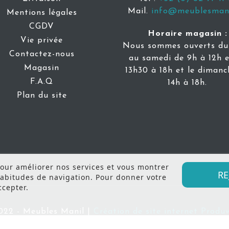
Mail.
info@meublesmani
Mentions légales
CGDV
Horaire magasin :
Vie privée
Nous sommes ouverts du 
Contactez-nous
au samedi de 9h à 12h e
Magasin
13h30 à 18h et le dimanc
F.A.Q
14h à 18h.
Plan du site
 pour améliorer nos services et vous montrer
RE
habitudes de navigation. Pour donner votre
ccepter.
022 - Meubles Manil |
Création de site internet Prod