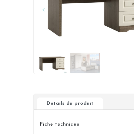
keyboard_arrow_left
Précédent
Détails du produit
Fiche technique