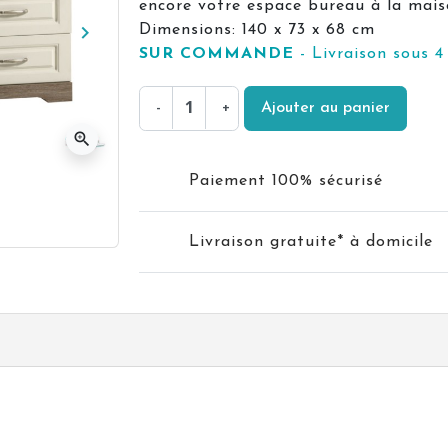
encore votre espace bureau à la mai
keyboard_arrow_right
Dimensions: 140 x 73 x 68 cm
Suivant
SUR COMMANDE
- Livraison sous 4
-
+
Ajouter au panier
zoom_in
Paiement 100% sécurisé
Livraison gratuite* à domicile