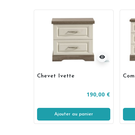
visibility
visibility
Chevet Ivette
Com
670,00 €
190,00 €
Ajouter au panier