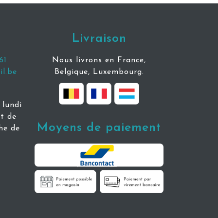
Livraison
61
Nous livrons en France,
l.be
Belgique, Luxembourg.
lundi
t de
Moyens de paiement
he de