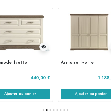
visibility
mode Ivette
Armoire Ivette
440,00 €
1 188
Ajouter au panier
Ajouter au panier