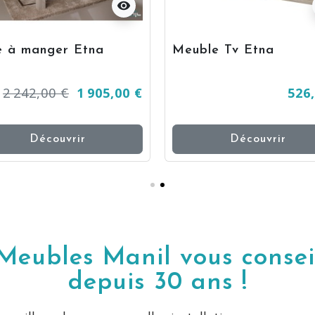
visibility
e à manger Etna
Meuble Tv Etna
2 242,00 €
1 905,00 €
526
Découvrir
Découvrir
Meubles Manil vous consei
depuis 30 ans !