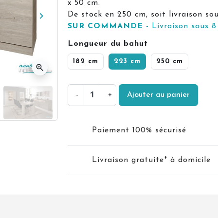
x 50 cm.
keyboard_arrow_right
De stock en 250 cm, soit livraison so
Suivant
SUR COMMANDE
- Livraison sous 8
Longueur du bahut
182 cm
223 cm
250 cm
zoom_in
-
+
Ajouter au panier
Paiement 100% sécurisé
Livraison gratuite* à domicile