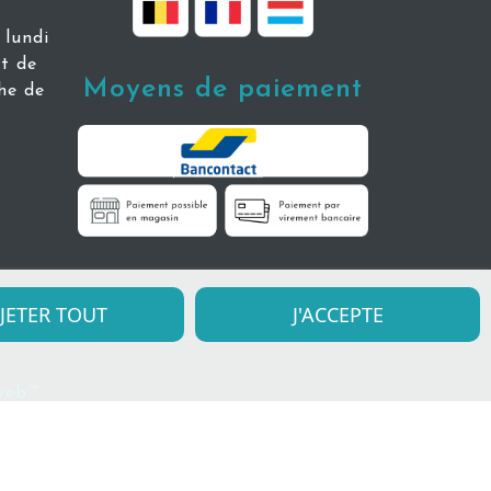
lundi
t de
Moyens de paiement
he de
JETER TOUT
J'ACCEPTE
uweb™