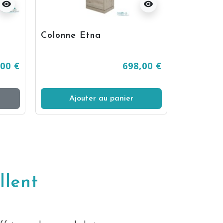
visibility
visibility
Colonne Etna
,00 €
698,00 €
Ajouter au panier
llent