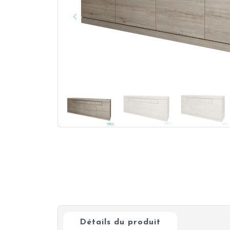
keyboard_arrow_left
Précédent
Détails du produit