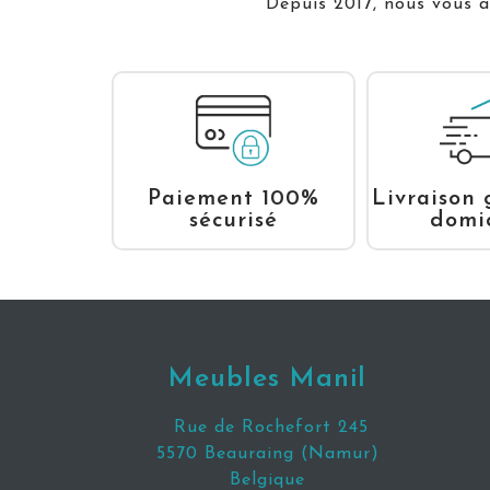
Depuis 2017, nous vous ac
Livraison 
Paiement 100%
domic
sécurisé
Meubles Manil
Rue de Rochefort 245
5570 Beauraing (Namur)
Belgique