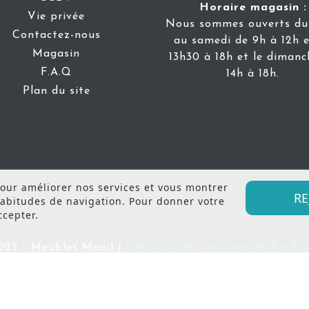
Horaire magasin :
Vie privée
Nous sommes ouverts du 
Contactez-nous
au samedi de 9h à 12h e
Magasin
13h30 à 18h et le dimanc
F.A.Q
14h à 18h.
Plan du site
 pour améliorer nos services et vous montrer
RE
habitudes de navigation. Pour donner votre
ccepter.
022 - Meubles Manil |
Création de site internet Prod