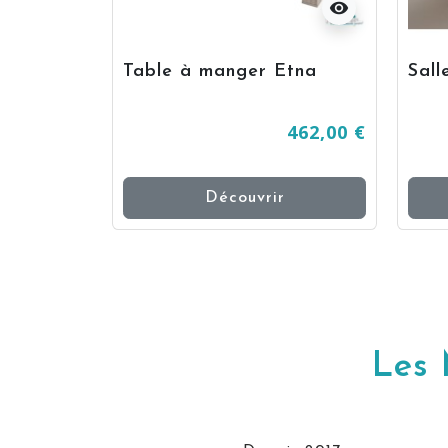
visibility
visibility
Table à manger Etna
Sall
876,00 €
462,00 €
Découvrir
Les 