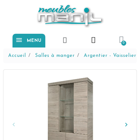
MENU
Accueil
Salles à manger
Argentier - Vaisselier
keyboard_arrow_left
keyboard_arrow_right
Précédent
Suiva