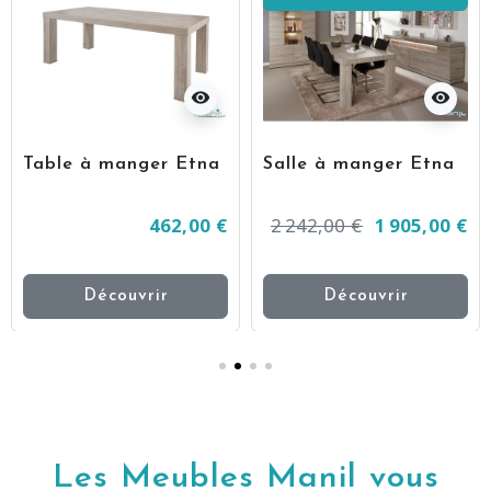
visibility
visibility
Table à manger Etna
Salle à manger Etna
462,00 €
2 242,00 €
1 905,00 €
Découvrir
Découvrir
Les Meubles Manil vous