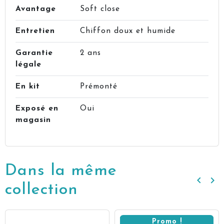
Avantage
Soft close
Entretien
Chiffon doux et humide
Garantie
2 ans
légale
En kit
Prémonté
Exposé en
Oui
magasin
Dans la même
keyboard_arrow_left
keyboard_arrow_right
Précé
Su
collection
Promo !