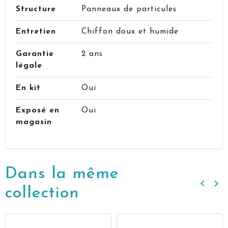
Structure
Panneaux de particules
Entretien
Chiffon doux et humide
Garantie
2 ans
légale
En kit
Oui
Exposé en
Oui
magasin
Dans la même
keyboard_arrow_left
keyboard_arrow_right
Précé
Su
collection