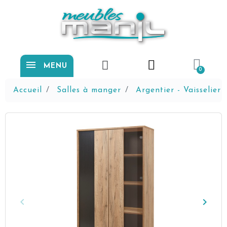
MENU
Accueil
Salles à manger
Argentier - Vaisselier
keyboard_arrow_left
keyboard_arrow_right
Précédent
Suiva