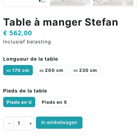
Table à manger Stefan
€ 562,00
Inclusief belasting
Longueur de la table
▭ 170 cm
▭ 200 cm
▭ 230 cm
Pieds de la table
Pieds en U
Pieds en X
In winkelwagen
-
+