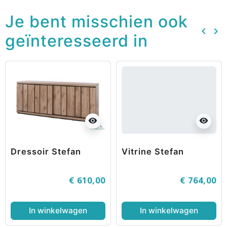
Je bent misschien ook
keyboard_arrow_left
keyboard_arrow_right
geïnteresseerd in
Vorig
Vo
visibility
visibility
Dressoir Stefan
Vitrine Stefan
€ 610,00
€ 764,00
In winkelwagen
In winkelwagen