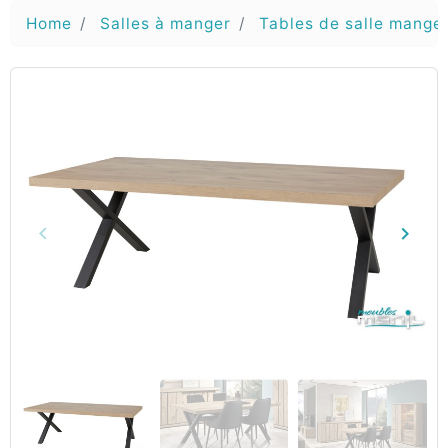
Home
Salles à manger
Tables de salle mange
keyboard_arrow_left
keyboard_arrow_right
Vorige
Volg