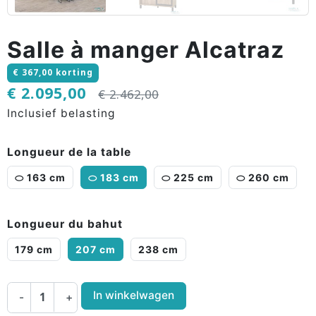
Salle à manger Alcatraz
€ 367,00 korting
€ 2.095,00
€ 2.462,00
Inclusief belasting
Longueur de la table
⬭ 163 cm
⬭ 183 cm
⬭ 225 cm
⬭ 260 cm
Longueur du bahut
179 cm
207 cm
238 cm
In winkelwagen
-
+