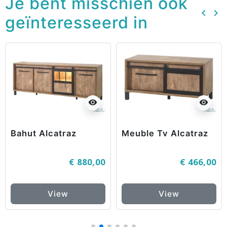
Je bent misschien ook
keyboard_arrow_left
keyboard_arrow_right
geïnteresseerd in
Vorig
Vo
visibility
visibility
Bahut Alcatraz
Meuble Tv Alcatraz
€ 880,00
€ 466,00
View
View