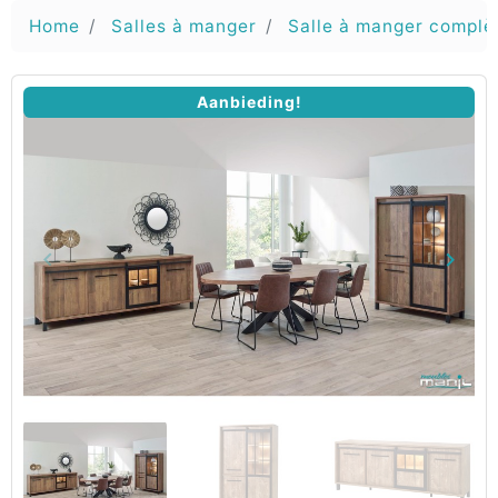
Home
Salles à manger
Salle à manger complè
Aanbieding!
keyboard_arrow_left
keyboard_arrow_right
Vorige
Volg