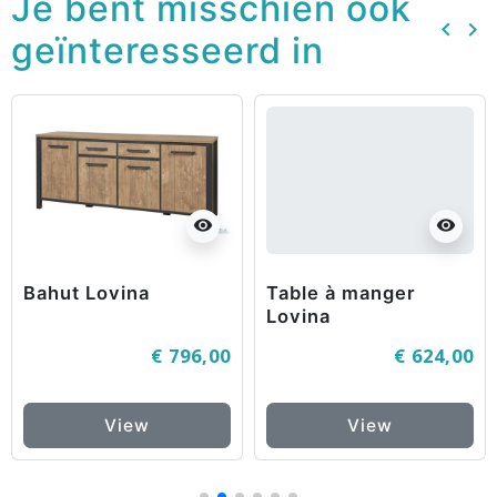
Je bent misschien ook
keyboard_arrow_left
keyboard_arrow_right
geïnteresseerd in
Vorig
Vo
visibility
visibility
Bahut Lovina
Table à manger
Lovina
€ 796,00
€ 624,00
View
View