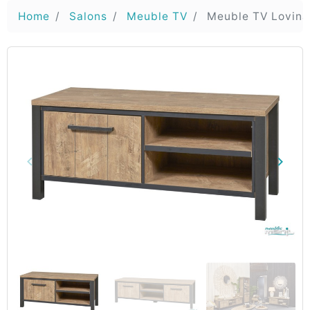
Home
Salons
Meuble TV
Meuble TV Lovina
keyboard_arrow_left
keyboard_arrow_right
Vorige
Volg