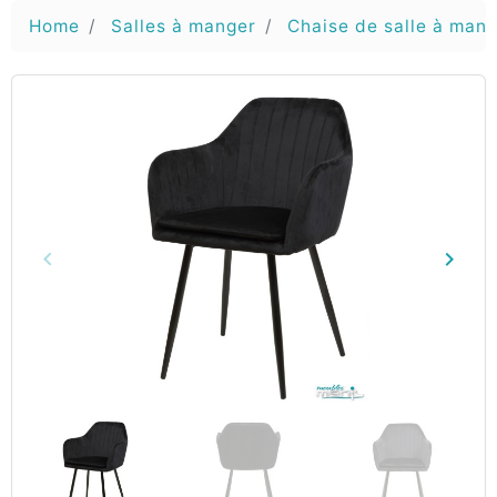
Home
Salles à manger
Chaise de salle à man
keyboard_arrow_left
keyboard_arrow_right
Vorige
Volg