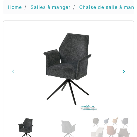
Home
Salles à manger
Chaise de salle à man
keyboard_arrow_left
keyboard_arrow_right
Vorige
Volg