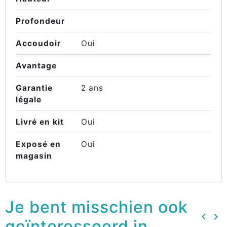
Profondeur
Accoudoir
Oui
Avantage
Garantie
2 ans
légale
Livré en kit
Oui
Exposé en
Oui
magasin
Je bent misschien ook
keyboard_arrow_left
keyboard_arrow_right
geïnteresseerd in
Vorig
Vo