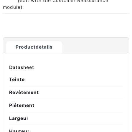
(edit with the Customer Reassurance
module)
Productdetails
Datasheet
Teinte
Revêtement
Piétement
Largeur
Hauteur