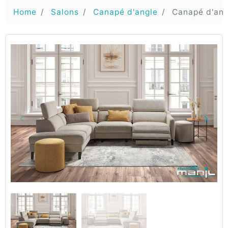
Home
Salons
Canapé d'angle
Canapé d'ang
keyboard_arrow_left
keyboard_arrow_right
Vorige
Volg