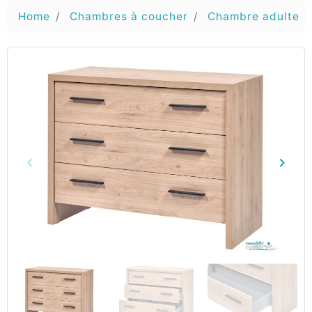
Home
Chambres à coucher
Chambre adulte
keyboard_arrow_left
keyboard_arrow_right
Vorige
Volg