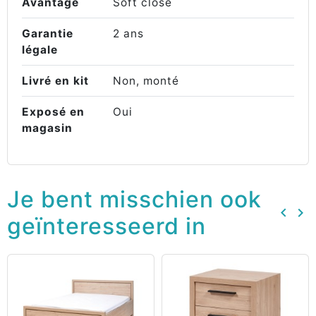
Avantage
Soft close
Garantie
2 ans
légale
Livré en kit
Non, monté
Exposé en
Oui
magasin
Je bent misschien ook
keyboard_arrow_left
keyboard_arrow_right
geïnteresseerd in
Vorig
Vo