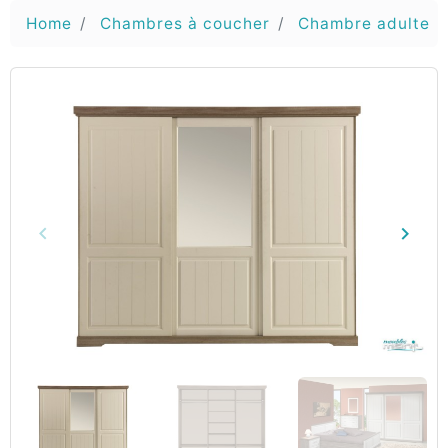
Home
Chambres à coucher
Chambre adulte
keyboard_arrow_left
keyboard_arrow_right
Vorige
Volg