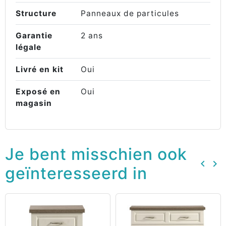
Structure
Panneaux de particules
Garantie
2 ans
légale
Livré en kit
Oui
Exposé en
Oui
magasin
Je bent misschien ook
keyboard_arrow_left
keyboard_arrow_right
geïnteresseerd in
Vorig
Vo