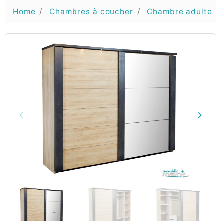
Home
Chambres à coucher
Chambre adulte
keyboard_arrow_left
keyboard_arrow_right
Vorige
Volg