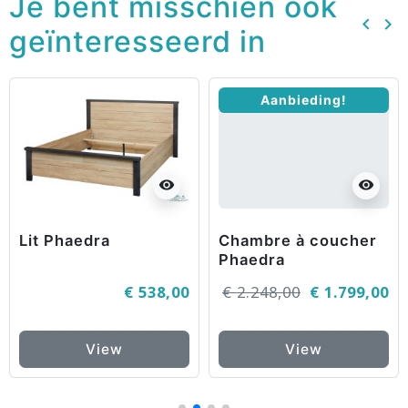
Je bent misschien ook
keyboard_arrow_left
keyboard_arrow_right
geïnteresseerd in
Vorig
Vo
Aanbieding!
visibility
visibility
Lit Phaedra
Chambre à coucher
Phaedra
€ 538,00
€ 2.248,00
€ 1.799,00
View
View