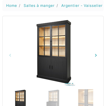
Home
Salles à manger
Argentier - Vaisselier 
keyboard_arrow_left
keyboard_arrow_right
Vorige
Volg