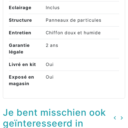
Eclairage
Inclus
Structure
Panneaux de particules
Entretien
Chiffon doux et humide
Garantie
2 ans
légale
Livré en kit
Oui
Exposé en
Oui
magasin
Je bent misschien ook
keyboard_arrow_left
keyboard_arrow_right
geïnteresseerd in
Vorig
Vo