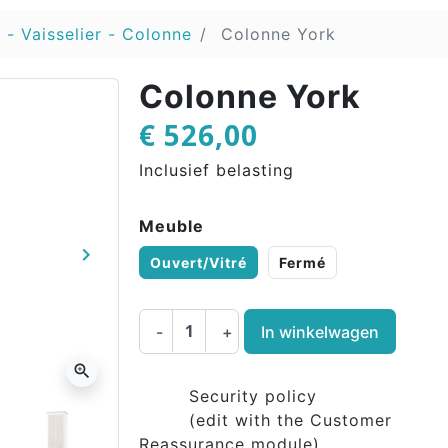
 - Vaisselier - Colonne
Colonne York
Colonne York
€ 526,00
Inclusief belasting
Meuble
keyboard_arrow_right
Ouvert/Vitré
Fermé
Volgende
-
+
In winkelwagen
zoom_in
Security policy
(edit with the Customer
Reassurance module)