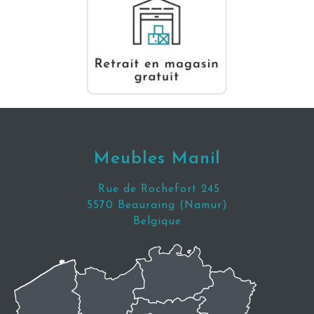
Meubles Manil
Rue de Rochefort 245
5570 Beauraing (Namur)
Belgique