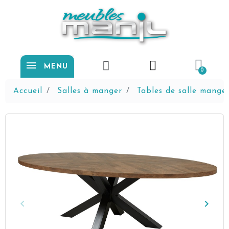
MENU
Accueil
Salles à manger
Tables de salle mange
keyboard_arrow_left
keyboard_arrow_right
Précédent
Suiva