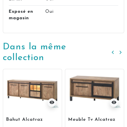
Exposé en
Oui
magasin
Dans la même
keyboard_arrow_left
keyboard_arrow_right
Précé
Su
collection
visibility
visibility
Bahut Alcatraz
Meuble Tv Alcatraz