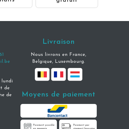
sfaits
gratuit
Livraison
61
Nous livrons en France,
l.be
Belgique, Luxembourg.
lundi
t de
Moyens de paiement
he de