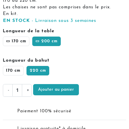
170 ou 220 cm.
Les chaises ne sont pas comprises dans le prix.
En kit.
EN STOCK
- Livraison sous 3 semaines
Longueur de la table
▭ 170 cm
▭ 200 cm
Longueur du bahut
170 cm
220 cm
Ajouter au panier
-
+
Paiement 100% sécurisé
Livraison gratuite* à domicile