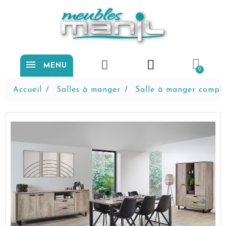
MENU
Accueil
Salles à manger
Salle à manger compl
keyboard_arrow_left
keyboard_arrow_right
Précédent
Suiva