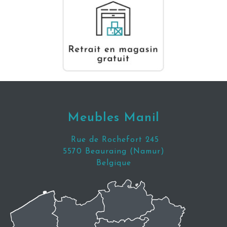
Meubles Manil
Rue de Rochefort 245
5570 Beauraing (Namur)
Belgique