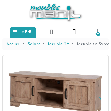
MENU
Accueil
Salons
Meuble TV
Meuble tv Syrco
keyboard_arrow_left
keyboard_arrow_right
Précédent
Suiva