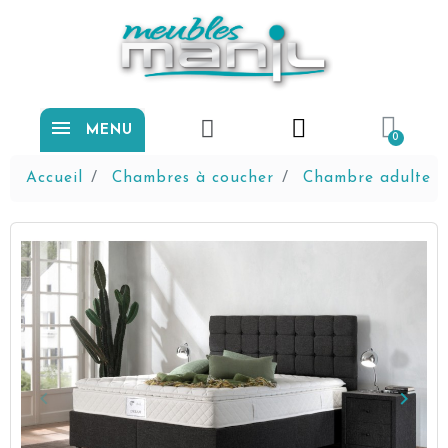
MENU
Accueil
Chambres à coucher
Chambre adulte
keyboard_arrow_left
keyboard_arrow_right
Précédent
Suiva