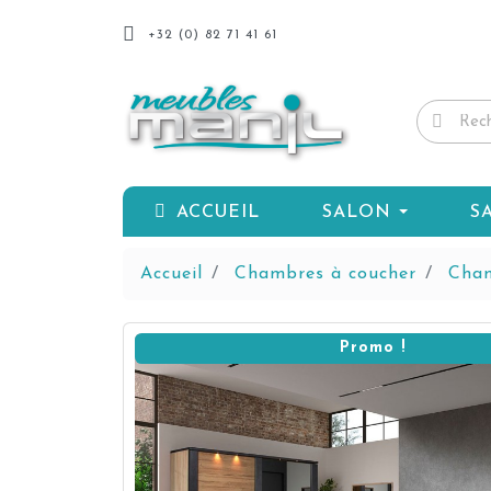
+32 (0) 82 71 41 61
ACCUEIL
SALON
S
Accueil
Chambres à coucher
Cham
Promo !