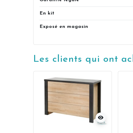
Garantie légale
En kit
Exposé en magasin
Les clients qui ont a
visibility