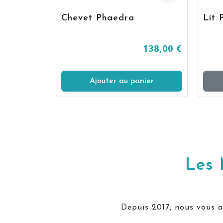
Chevet Phaedra
Lit 
 318,00 €
138,00 €
Ajouter au panier
Les 
Depuis 2017, nous vous ac