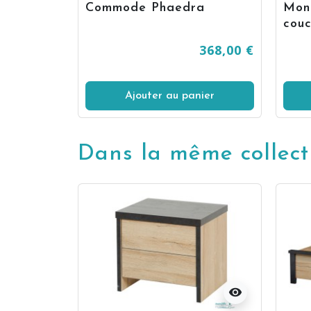
Commode Phaedra
Mon
couc
368,00 €
Ajouter au panier
Dans la même collect
visibility
visibility