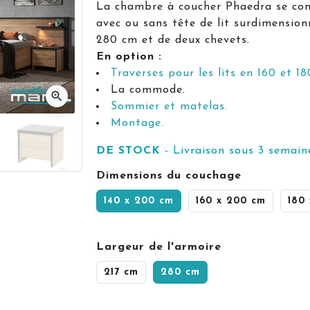
La chambre à coucher Phaedra se comp
keyboard_arrow_right
avec ou sans tête de lit surdimension
Suivant
280 cm et de deux chevets.
En option :
Traverses pour les lits en 160 et 18
La commode.
zoom_in
Sommier et matelas.
Montage.
DE STOCK
- Livraison sous 3 semain
Dimensions du couchage
140 x 200 cm
160 x 200 cm
180
Largeur de l'armoire
217 cm
280 cm