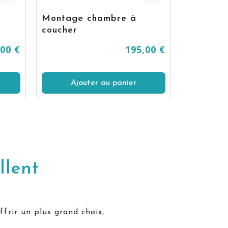
Montage chambre à
Traverses
coucher
,00 €
195,00 €
Ajouter au panier
llent
ffrir un plus grand choix,