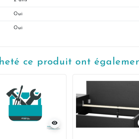
2 ans
Oui
Oui
cheté ce produit ont également
visibility