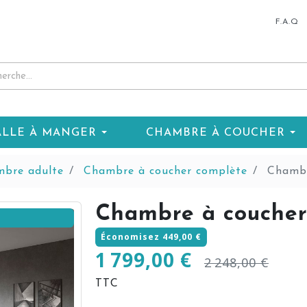
F.A.Q
ALLE À MANGER
CHAMBRE À COUCHER
bre adulte
Chambre à coucher complète
Chambr
Chambre à couche
Économisez 449,00 €
1 799,00 €
2 248,00 €
TTC