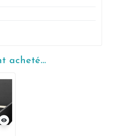
 acheté...
visibility