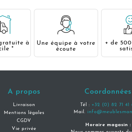
+ de 500
gratuite à
Une équipe à votre
sati
ile *
écoute
A propos
Coordonnées
Livraison
Tél :
+32 (0) 82 71 41 
Mail.
info@meublesmani
Mentions légales
CGDV
Horaire magasin :
Vie privée