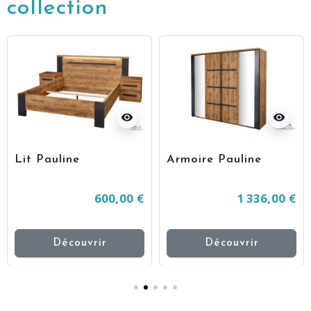
Précé
Su
collection
visibility
visibility
Lit Pauline
Armoire Pauline
600,00 €
1 336,00 €
Découvrir
Découvrir