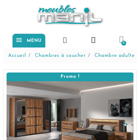
MENU
Accueil
Chambres à coucher
Chambre adulte
Promo !
keyboard_arrow_left
keyboard_arrow_right
Précédent
Suiva