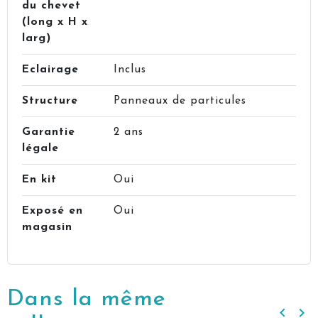
du chevet
(long x H x
larg)
Eclairage
Inclus
Structure
Panneaux de particules
Garantie
2 ans
légale
En kit
Oui
Exposé en
Oui
magasin
Dans la même
keyboard_arrow_left
keyboard_arrow_right