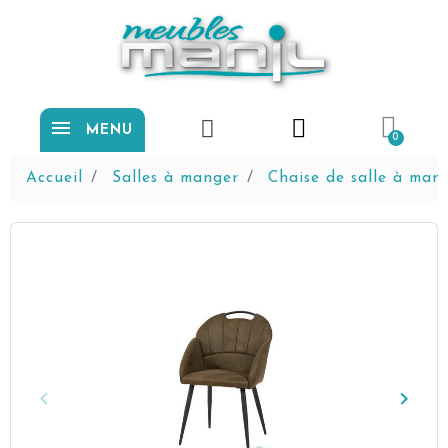
MENU
Accueil
Salles à manger
Chaise de salle à man
keyboard_arrow_left
keyboard_arrow_right
Précédent
Suiva