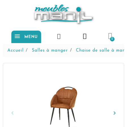
MENU
Accueil
Salles à manger
Chaise de salle à man
keyboard_arrow_left
keyboard_arrow_right
Précédent
Suiva