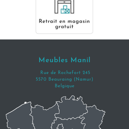
Meubles Manil
Rue de Rochefort 245
5570 Beauraing (Namur)
Belgique