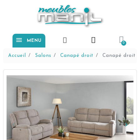
MENU
Accueil
Salons
Canapé droit
Canapé droit 
keyboard_arrow_left
keyboard_arrow_right
Précédent
Suiva