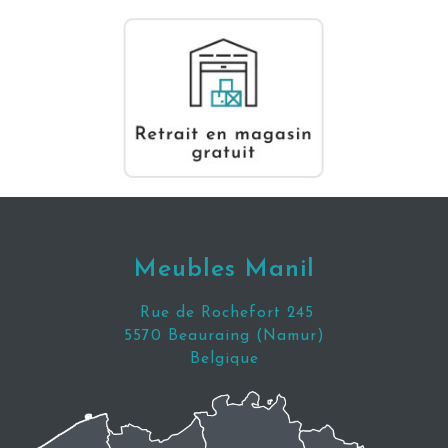
Meubles Manil
Rue de Rochefort 245
5570 Beauraing (Namur)
Belgique