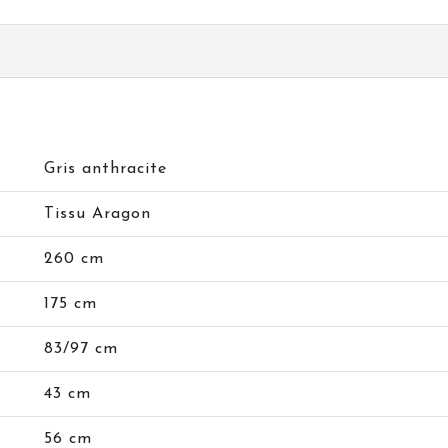
Gris anthracite
Tissu Aragon
260 cm
175 cm
83/97 cm
43 cm
56 cm