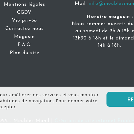
Mail.
info@meublesmani
Mentions légales
CGDV
Horaire magasin :
Vie privée
Nous sommes ouverts du 
Contactez-nous
au samedi de 9h à 12h e
Magasin
13h30 à 18h et le dimanc
F.A.Q
14h à 18h.
Plan du site
 pour améliorer nos services et vous montrer
RE
habitudes de navigation. Pour donner votre
ccepter.
022 - Meubles Manil |
Création de site internet Prod