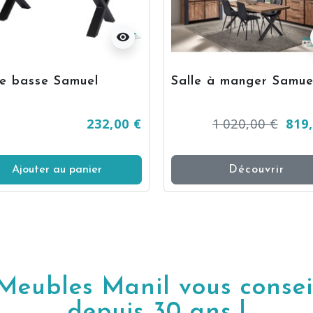
visibility
le basse Samuel
Salle à manger Samue
232,00 €
1 020,00 €
819
Ajouter au panier
Découvrir
Meubles Manil vous consei
depuis 30 ans !