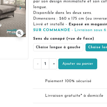
par son design minimaliste et son co
keyboard_arrow_right
longue.
Suivant
Disponible dans les deux sens.
Dimensions : 260 x 175 cm (ou inverse
Livré et installé -
Exposé en magasi
SUR COMMANDE
- Livraison sous 6
zoom_in
Sens du canapé (vue de face)
Chaise longue à gauche
Chaise lo
-
+
Ajouter au panier
Paiement 100% sécurisé
Livraison gratuite* à domicile