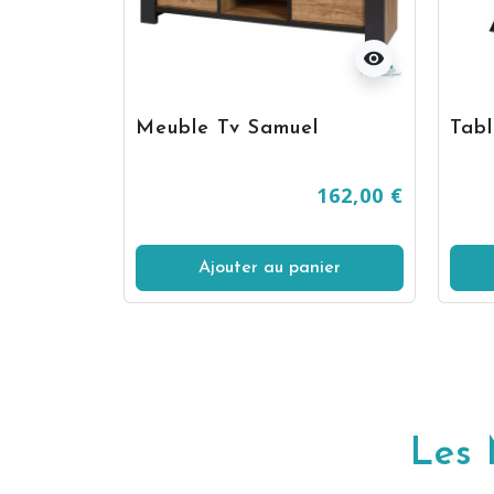
visibility
Meuble Tv Samuel
Tab
162,00 €
Ajouter au panier
Les 