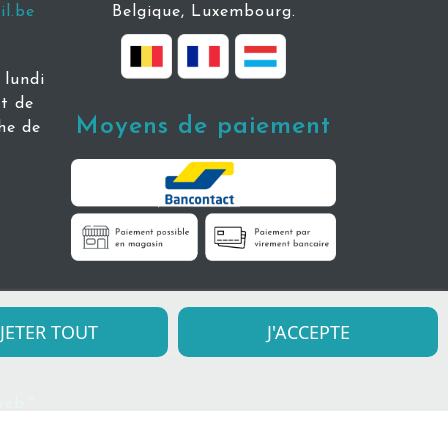
l.be
Belgique, Luxembourg.
lundi
t de
Moyens de paiement
he de
JETER TOUT
J'ACCEPTE
uweb™