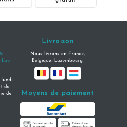
sfaits
gratuit
Livraison
61
Nous livrons en France,
l.be
Belgique, Luxembourg.
lundi
t de
Moyens de paiement
he de