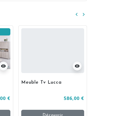
keyboard_arrow_left
keyboard_arrow_right
Précédent
Suivant
visibility
visibility
Meuble Tv Lucca
Table ba
,00 €
586,00 €
Découvrir