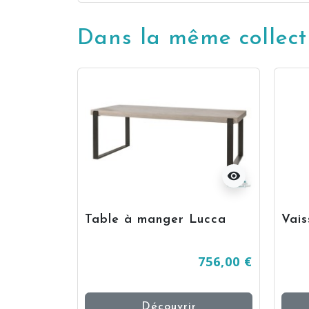
Dans la même collect
visibility
visibility
Table à manger Lucca
Vais
878,00 €
756,00 €
Découvrir