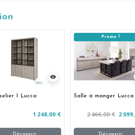
ion
Promo !
visibility
selier I Lucca
Salle à manger Lucca
1 248,00 €
2 466,00 €
2 099
Découvrir
Découvrir