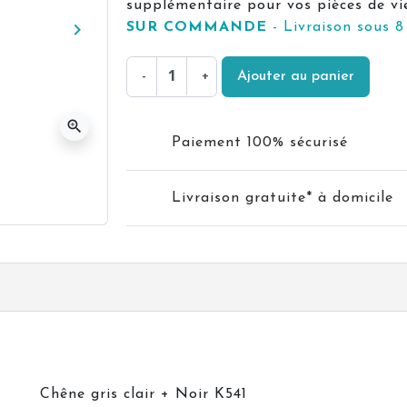
supplémentaire pour vos pièces de vie
keyboard_arrow_right
SUR COMMANDE
- Livraison sous 8
Suivant
-
+
Ajouter au panier
zoom_in
Paiement 100% sécurisé
Livraison gratuite* à domicile
Chêne gris clair + Noir K541