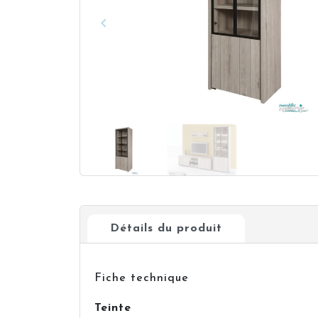
keyboard_arrow_left
Précédent
Détails du produit
Fiche technique
Teinte