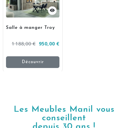
visibility
Salle à manger Troy
1 188,00 €
950,00 €
Découvrir
Les Meubles Manil vous
conseillent
depuis 30 ans !