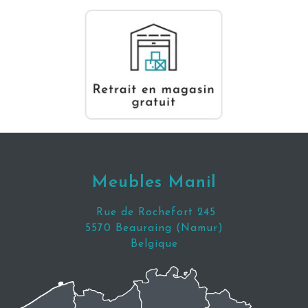
Meubles Manil
Rue de Rochefort 245
5570 Beauraing (Namur)
Belgique